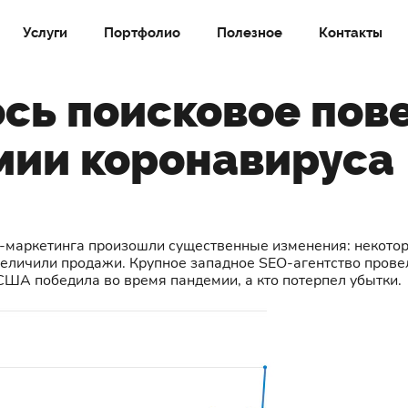
Услуги
Портфолио
Полезное
Контакты
сь поисковое пов
мии коронавируса
т-маркетинга произошли существенные изменения: некото
величили продажи. Крупное западное SEO-агентство провел
США победила во время пандемии, а кто потерпел убытки.