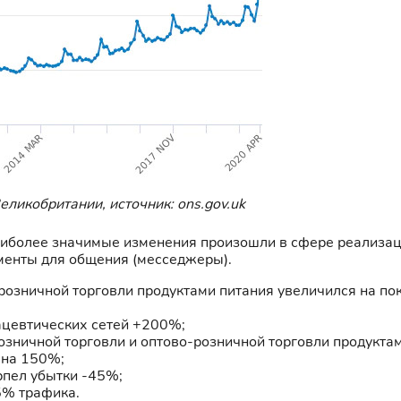
ликобритании, источник: ons.gov.uk
наиболее значимые изменения произошли в сфере реализаци
ументы для общения (месседжеры).
розничной торговли продуктами питания увеличился на по
ацевтических сетей +200%;
озничной торговли и оптово-розничной торговли продукта
 на 150%;
рпел убытки -45%;
5% трафика.