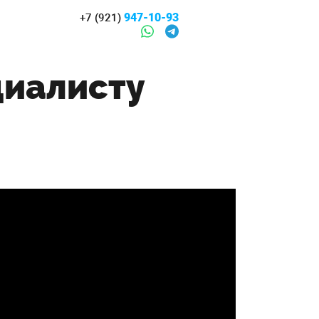
947-10-93
+7 (921)
циалисту