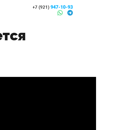
947-10-93
+7 (921)
ется