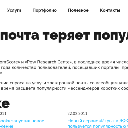
Услуги
Портфолио
Полезное
Контакты
почта теряет поп
omScore» и «Pew Research Cente», в последнее время чис
 года количество пользователей, посещавших порталы, пр
в.
ние спроса на услуги электронной почты со всеобщим увл
о время расцвета популярности мессенджеров коротких со
же
2011
22.02.2011
book» запустил новое
Новый сервис «Игры» в ЖЖ
жение
пользуется популярностью 