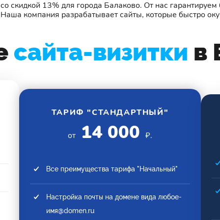
со скидкой 13% для города Балаково. От нас гарантируем 
. Наша компания разрабатывает сайты, которые быстро оку
е
сайта-визитки
в 
ТАРИФ "СТАНДАРТНЫЙ"
14 000
от
₽.
Все преимущества тарифа "Начальный"
Настройка почты на домене вида любое-
имя@domen.ru