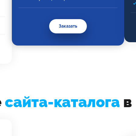
Заказать
е
сайта-каталога
в