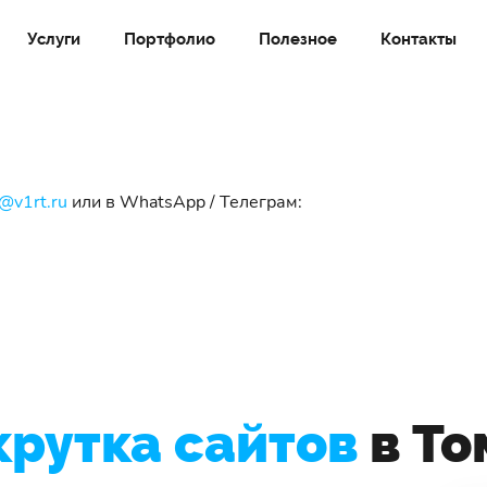
Услуги
Портфолио
Полезное
Контакты
o@v1rt.ru
или в WhatsApp / Телеграм:
крутка сайтов
в То