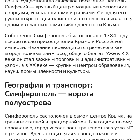
до н.э. существовало скифское поселение Неаполь
Скифский — крупный центр с мощными крепостями,
дворцами, усыпальницами и рынками. Сегодня его
руины открыты для туристов и археологов и являются
одним из главных памятников древности Крыма.
Собственно Симферополь был основан в 1784 году,
вскоре после присоединения Крыма к Российской
империи. Название переводится с греческого как
«город пользы» или «город общего блага». Уже в XIX
веке он стал важным торговым и административным
узлом, а в XX веке — крупным центром образования,
науки, промышленности и культуры.
География и транспорт:
Симферополь — ворота
полуострова
Симферополь расположен в самом центре Крыма, на
границе степной и предгорной зон. Благодаря такому
положению, город играет роль транспортного узла №1
в регионе. Здесь сходятся железнодорожные и
автомобильные магистрали, связывающие северный