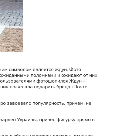
 чьим символом является ждун. Фото
еожиданными поломками и ожидают от них
 пользователями фотошопился Ждун –
ания пожелала подарить бренд «Почте
тро завоевало популярность, причем, не
нардеп Украины, принес фигурку прямо в