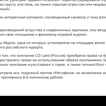
числе, Дмитрий Травин и Алексей Рощин ассоциировали Жд
ко грусть или лень, но также скрытую агрессию или недово
чный».
о интересный материал, посвященный символу и тому влиян
произведений искусства и современных картинах. ему везд
зил свое отношение к феномену игровой журнал.
ры Ждуна, одна из которых установлена на площадке возл
ого российского курорта.
том, что компания CD Land (Россия) приобрела права на бр
пространять права на использование образа компаниями, 
планах компании мультсериал о герое, а также личный блог 
ыиграла иск, поданный против «Мегафона» за незаконное 
у противника 8,6 миллионов рублей.