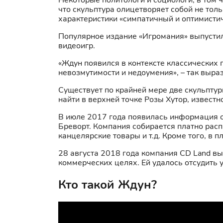
Некоторые политологи и социологи, в том 
что скульптура олицетворяет собой не толь
характеристики «симпатичный и оптимисти
Популярное издание «Игромания» выпустил
видеоигр.
«Ждун появился в контексте классических 
невозмутимости и недоумения», – так выра
Существует по крайней мере две скульпту
найти в верхней точке Розы Хутор, известн
В июле 2017 года появилась информация о 
Бреворт. Компания собирается платно рас
канцелярские товары и т.д. Кроме того, в 
28 августа 2018 года компания CD Land в
коммерческих целях. Ей удалось отсудить 
Кто такой Ждун?