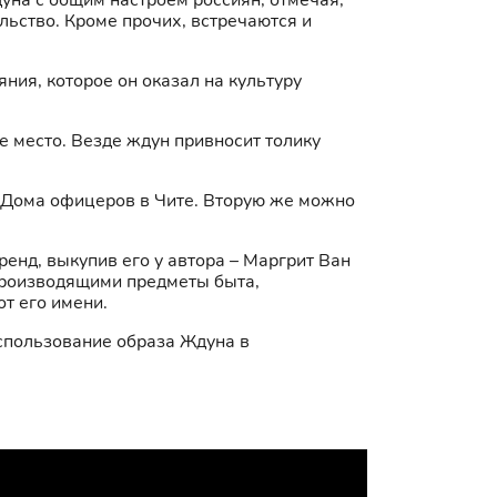
уна с общим настроем россиян, отмечая,
льство. Кроме прочих, встречаются и
ия, которое он оказал на культуру
е место. Везде ждун привносит толику
е Дома офицеров в Чите. Вторую же можно
енд, выкупив его у автора – Маргрит Ван
производящими предметы быта,
от его имени.
использование образа Ждуна в