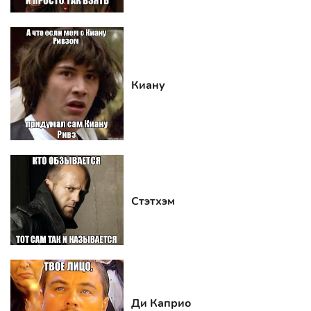
Киану
Стэтхэм
Ди Каприо