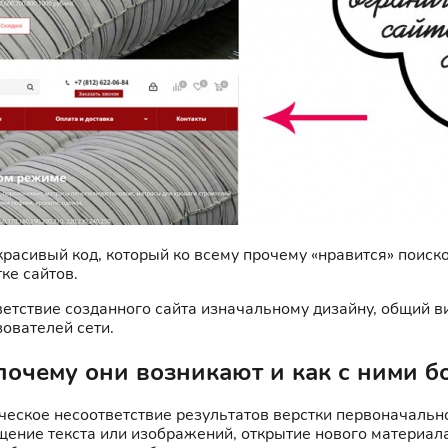
красивый код, который ко всему прочему «нравится» поиск
ке сайтов.
тветствие созданного сайта изначальному дизайну, общий 
зователей сети.
почему они возникают и как с ними б
еское несоответствие результатов верстки первоначальн
ение текста или изображений, открытие нового материала