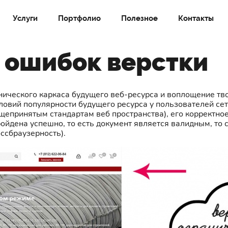
Услуги
Портфолио
Полезное
Контакты
 ошибок верстки
ехнического каркаса будущего веб-ресурса и воплощение тв
словий популярности будущего ресурса у пользователей се
бщепринятым стандартам веб пространства), его корректн
ройдена успешно, то есть документ является валидным, то
ссбраузерность).